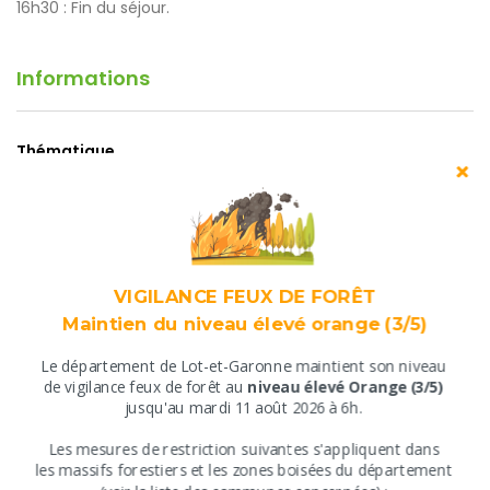
16h30 : Fin du séjour.
Informations
Thématique
Culture et Patrimoine
Type de produit
Séjour
VIGILANCE FEUX DE FORÊT
Dates de validité
Maintien du niveau élevé orange (3/5)
Du 19/10/2024 au 20/10/2024.
Le département de Lot-et-Garonne maintient son niveau
​de vigilance feux de forêt au
niveau élevé Orange (3/5)
Nombre de personnes
jusqu'au mardi 11 août 2026 à 6h.
De 30 à pers.
​Les mesures de restriction suivantes s'appliquent ​dans
​les massifs forestiers et les zones boisées du département