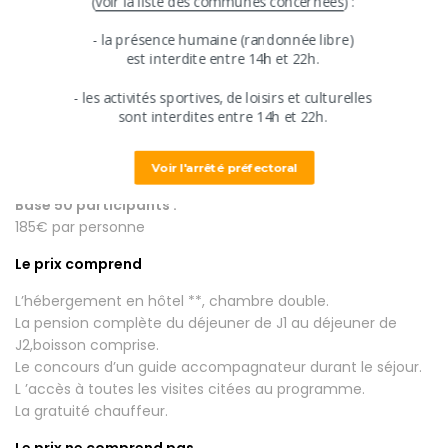
​(
voir la liste des communes concernées
) :
Tarifs
​​- ​la présence humaine (randonnée libre)
​est interdite entre ​14h et 22h.
Descriptif tarifs
​- les activités sportives, de loisirs et culturelles
Base 30 participants :
​sont interdites ​entre 14h et 22h.
195€ par personne
Base 40 participants :
Voir l'arrêté préfectoral
190€ par personne
Base 50 participants :
185€ par personne
Le prix comprend
L’hébergement en hôtel **, chambre double.
La pension complète du déjeuner de J1 au déjeuner de
J2,boisson comprise.
Le concours d’un guide accompagnateur durant le séjour.
L ’accès à toutes les visites citées au programme.
La gratuité chauffeur.