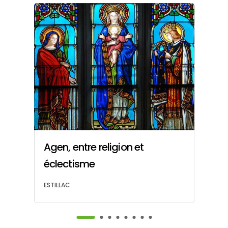
Agen, entre religion et
L
éclectisme
p
ESTILLAC
ES