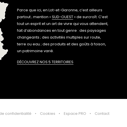
Parce que ici, en Lot-et-Garonne, c’est ailleurs
partout ; mention «
SUD-OUEST
» de surcroît. C’est
tout un esprit et un art de vivre qui vous attendent,
fait d’abondances en tout genre : des paysages
changeants ; des activités multiples sur route,
terre ou eau ; des produits et des goûts à foison,
un patrimoine varié.
DÉCOUVREZ NOS 5 TERRITOIRES
de confidentialité
Cookies
Espace PRO
Contact