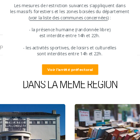
​Les mesures de restriction suivantes s'appliquent ​dans
​les massifs forestiers et les zones boisées du département
​(
voir la liste des communes concernées
) :
​​- ​la présence humaine (randonnée libre)
​est interdite entre ​14h et 22h.
 postaux
​- les activités sportives, de loisirs et culturelles
​sont interdites ​entre 14h et 22h.
Voir l'arrêté préfectoral
DANS LA MÊME RÉGION