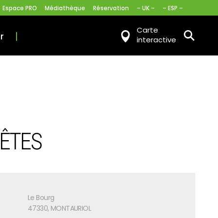
Espace PRO
Médiathèque
Réservation
– UK –
– ESP –
Carte
r
interactive
FÊTES
Le Bourg
47330, MONTAURIOL