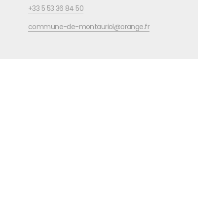
+33 5 53 36 84 50
commune-de-montauriol@orange.fr