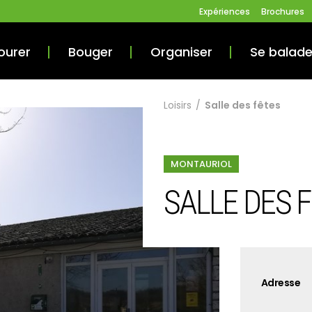
Expériences
Brochures
ourer
Bouger
Organiser
Se balade
Loisirs
/
Salle des fêtes
MONTAURIOL
SALLE DES 
Adresse