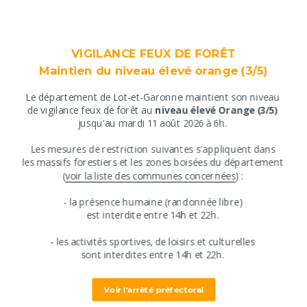
Accessible en poussette
Parking autocar
Services
VIGILANCE FEUX DE FORÊT
Boutique
Maintien du niveau élevé orange (3/5)
Le département de Lot-et-Garonne maintient son niveau
​de vigilance feux de forêt au
niveau élevé Orange (3/5)
Tarifs
jusqu'au mardi 11 août 2026 à 6h.
​Les mesures de restriction suivantes s'appliquent ​dans
Descriptif tarifs
​les massifs forestiers et les zones boisées du département
​(
voir la liste des communes concernées
) :
Des prix pour tous les budgets. :
​​- ​la présence humaine (randonnée libre)
Mode de paiement
​est interdite entre ​14h et 22h.
Cartes de paiement, Chèques bancaires et postaux,
​- les activités sportives, de loisirs et culturelles
Espèces
​sont interdites ​entre 14h et 22h.
Voir l'arrêté préfectoral