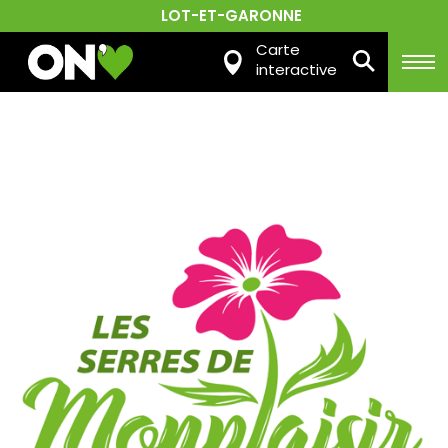
LOT-ET-GARONNE
Carte
interactive