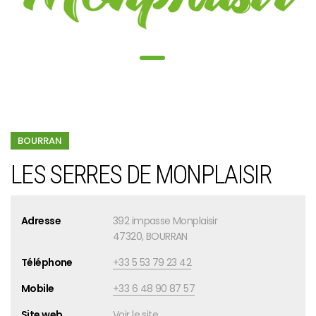
BOURRAN
LES SERRES DE MONPLAISIR
Adresse
392 impasse Monplaisir
47320, BOURRAN
Téléphone
+33 5 53 79 23 42
Mobile
+33 6 48 90 87 57
Site web
Voir le site