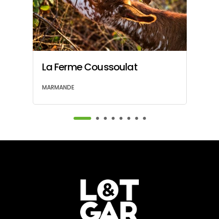
La Ferme Coussoulat
C
M
MARMANDE
PU