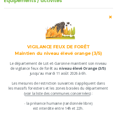
Equipements / activités
Equipements
Aire de pique-nique
Bar
Restauration
Salle(s) de réunion
VIGILANCE FEUX DE FORÊT
Maintien du niveau élevé orange (3/5)
Nom + Capacité + Surface + Descriptif + Equipements
pour réunions
Le département de Lot-et-Garonne maintient son niveau
​de vigilance feux de forêt au
niveau élevé Orange (3/5)
Salle du centre aquatique, 25, 12, Mobilier de réunion, tables
jusqu'au mardi 11 août 2026 à 6h.
et chaises., Ordinateur,Paper-board
Salle de réunion du centre aquatique, 25, 39, Salle
​Les mesures de restriction suivantes s'appliquent ​dans
comprenant un vidéo projecteur et un écran, un grand
​les massifs forestiers et les zones boisées du département
tableau, tables chaises et frigo., Ecran,Ordinateur,Vidéo-
​(
voir la liste des communes concernées
) :
projecteur,Wifi gratuit
​​- ​la présence humaine (randonnée libre)
​est interdite entre ​14h et 22h.
Tarifs