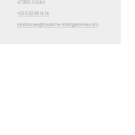
47260, COULX
+33 5 53 66 14 14
randonnee@tourisme-lotetgaronne.com