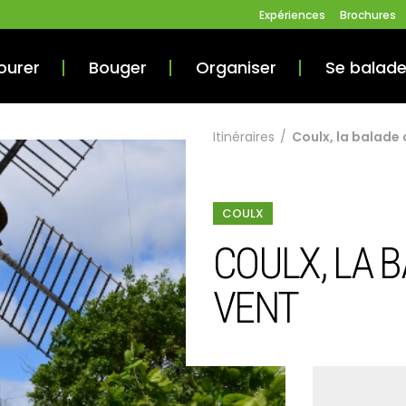
Expériences
Brochures
ourer
Bouger
Organiser
Se balade
Itinéraires
/
Coulx, la balade 
COULX
COULX, LA 
VENT