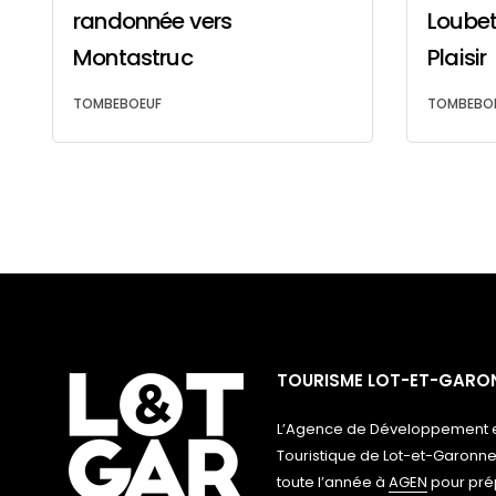
randonnée vers
Loubet 
Montastruc
Plaisir
TOMBEBOEUF
TOMBEBO
TOURISME LOT-ET-GARO
L’Agence de Développement e
Touristique de Lot-et-Garonne
toute l’année à
AGEN
pour prép