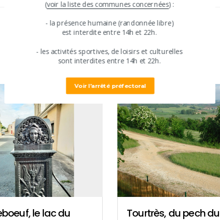
​(
voir la liste des communes concernées
) :
​​- ​la présence humaine (randonnée libre)
​est interdite entre ​14h et 22h.
DANS LA MÊME RÉGION
​- les activités sportives, de loisirs et culturelles
​sont interdites ​entre 14h et 22h.
Voir l'arrêté préfectoral
oeuf, le lac du
Tourtrès, du pech du