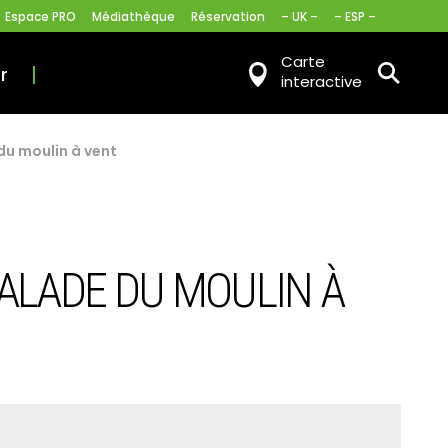
Espace PRO
Médiathèque
Réservation
– UK –
– ESP –
Carte
r
interactive
du moulin à vent
BALADE DU MOULIN À