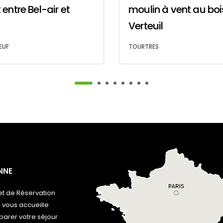
entre Bel-air et
moulin à vent au boi
Verteuil
EUF
TOURTRES
NNE
t de Réservation
 vous accueille
arer votre séjour