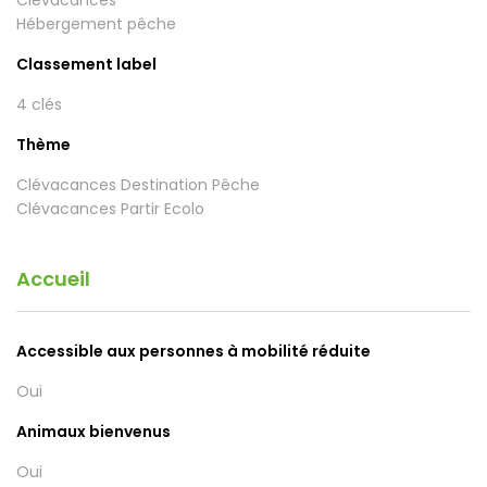
Clévacances
Hébergement pêche
Classement label
4 clés
Thème
Clévacances Destination Pêche
Clévacances Partir Ecolo
Accueil
Accessible aux personnes à mobilité réduite
Oui
Animaux bienvenus
Oui