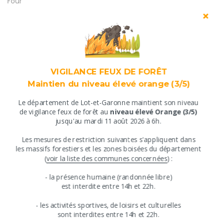
Four
Four à micro ondes
Lave linge privatif
Lave vaisselle
Lecteur DVD
Lit bébé
Matériel enfant
VIGILANCE FEUX DE FORÊT
Réfrigérateur
Maintien du niveau élevé orange (3/5)
Sèche linge privatif
Télévision
Le département de Lot-et-Garonne maintient son niveau
Ventilateur
​de vigilance feux de forêt au
niveau élevé Orange (3/5)
Wifi
jusqu'au mardi 11 août 2026 à 6h.
Nombre total de chambres
​Les mesures de restriction suivantes s'appliquent ​dans
​les massifs forestiers et les zones boisées du département
5
​(
voir la liste des communes concernées
) :
Capacité maximum
​​- ​la présence humaine (randonnée libre)
​est interdite entre ​14h et 22h.
12
​- les activités sportives, de loisirs et culturelles
Type d'habitation
​sont interdites ​entre 14h et 22h.