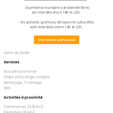
25 m²
​​- ​la présence humaine (randonnée libre)
​est interdite entre ​14h et 22h.
Equipements / services / activités
​- les activités sportives, de loisirs et culturelles
​sont interdites ​entre 14h et 22h.
Equipements
Voir l'arrêté préfectoral
Barbecue
Salon de jardin
Services
Accueil autonome
Draps et/ou linge compris
Nettoyage / ménage
Wifi
Activités à proximité
Commerces (0,15 km)
Équitation (8 km)