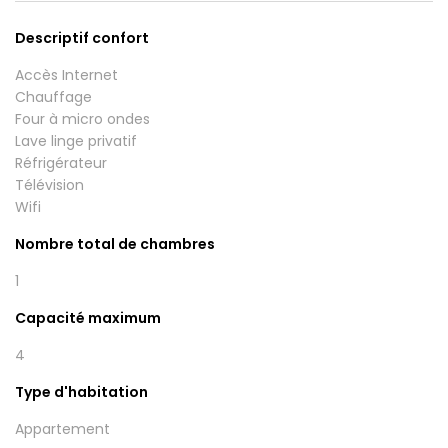
Descriptif confort
Accès Internet
Chauffage
Four à micro ondes
Lave linge privatif
Réfrigérateur
Télévision
Wifi
Nombre total de chambres
1
Capacité maximum
4
Type d'habitation
Appartement