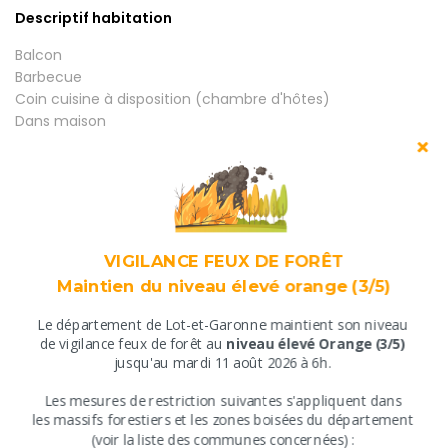
Descriptif habitation
Balcon
Barbecue
Coin cuisine à disposition (chambre d'hôtes)
Dans maison
Entrée indépendante
Etage
Jardin privé sur propriété commune
Parking
Parking à proximité
Salle d'eau privée
VIGILANCE FEUX DE FORÊT
Salon de jardin
Maintien du niveau élevé orange (3/5)
Terrasse
WC indépendants
Le département de Lot-et-Garonne maintient son niveau
​de vigilance feux de forêt au
niveau élevé Orange (3/5)
Capacité classée
jusqu'au mardi 11 août 2026 à 6h.
4
​Les mesures de restriction suivantes s'appliquent ​dans
​les massifs forestiers et les zones boisées du département
Superficie
​(
voir la liste des communes concernées
) :