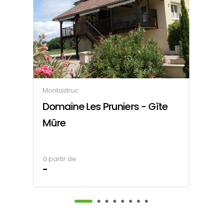
Montastruc
Ga
Domaine Les Pruniers - Gîte
F
Mûre
à partir de
à 
-
-