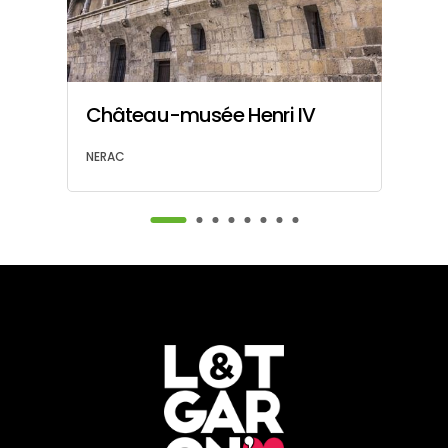
Château-musée Henri IV
At
NERAC
NE