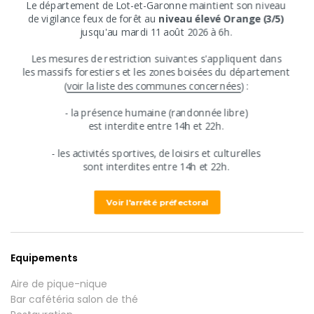
Le département de Lot-et-Garonne maintient son niveau
Type de monument
​de vigilance feux de forêt au
niveau élevé Orange (3/5)
jusqu'au mardi 11 août 2026 à 6h.
Ville, village et quartier
​Les mesures de restriction suivantes s'appliquent ​dans
​les massifs forestiers et les zones boisées du département
Tarifs
​(
voir la liste des communes concernées
) :
​​- ​la présence humaine (randonnée libre)
Descriptif tarifs
​est interdite entre ​14h et 22h.
Visite libre :
​- les activités sportives, de loisirs et culturelles
Gratuit.
​sont interdites ​entre 14h et 22h.
Voir l'arrêté préfectoral
Equipements / activités
Equipements
Aire de pique-nique
Bar cafétéria salon de thé