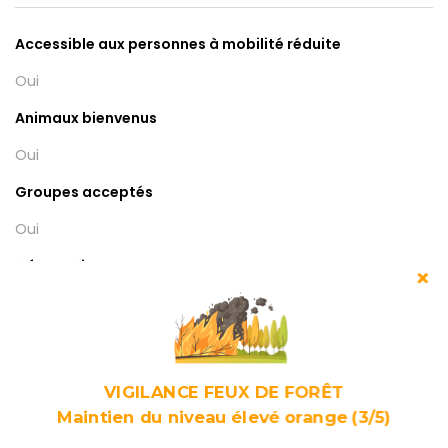
Accessible aux personnes à mobilité réduite
Oui
Animaux bienvenus
Oui
Groupes acceptés
Oui
Information ouverture en n
Accès libre toute l'année.
Visite guidée sur réservation.
Classement
VIGILANCE FEUX DE FORÊT
Sites et monuments historiques inscrits
Maintien du niveau élevé orange (3/5)
Non Classé