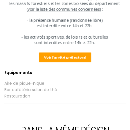
​les massifs forestiers et les zones boisées du département
​(
voir la liste des communes concernées
) :
Descriptif tarifs
​​- ​la présence humaine (randonnée libre)
Visite libre :
​est interdite entre ​14h et 22h.
Gratuit.
Visite guidée sur réservation. :
​- les activités sportives, de loisirs et culturelles
​sont interdites ​entre 14h et 22h.
Equipements / activités
Voir l'arrêté préfectoral
Equipements
Aire de pique-nique
Bar cafétéria salon de thé
Restauration