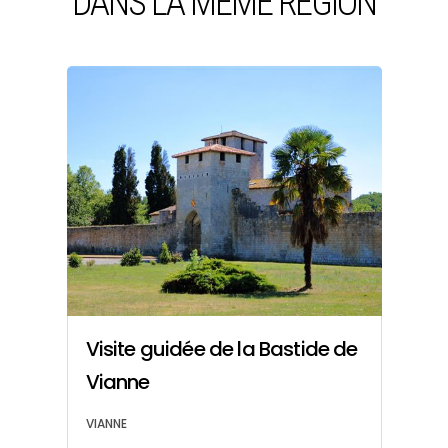
DANS LA MÊME RÉGION
t
Visite guidée de la Bastide de
E
Vianne
V
VIANNE
VI