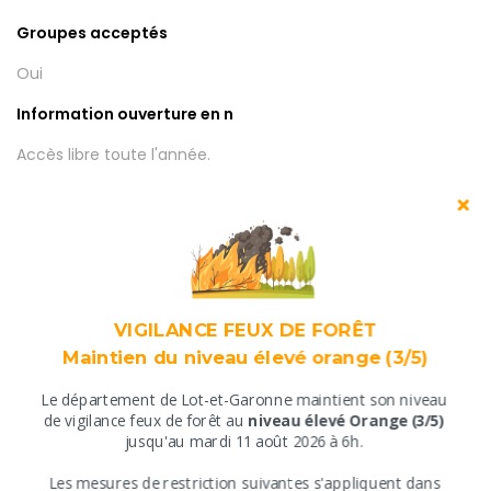
Groupes acceptés
Oui
Information ouverture en n
Accès libre toute l'année.
Classement
Sites et monuments historiques classés
Sites et monuments historiques inscrits
Type de monument
VIGILANCE FEUX DE FORÊT
Bastide
Maintien du niveau élevé orange (3/5)
Ensemble fortifié et remparts
Ville, village et quartier
Le département de Lot-et-Garonne maintient son niveau
​de vigilance feux de forêt au
niveau élevé Orange (3/5)
jusqu'au mardi 11 août 2026 à 6h.
Tarifs
​Les mesures de restriction suivantes s'appliquent ​dans