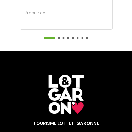
à partir de
à 
-
6
TOURISME LOT-ET-GARONNE