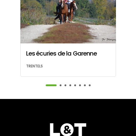
s
Les écuries de la Garenne
Ri
TRENTELS
BU