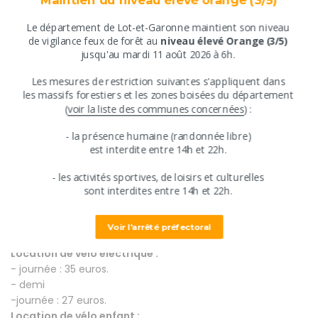
Le département de Lot-et-Garonne maintient son niveau
​de vigilance feux de forêt au
niveau élevé Orange (3/5)
Groupes acceptés
jusqu'au mardi 11 août 2026 à 6h.
Oui
​Les mesures de restriction suivantes s'appliquent ​dans
​les massifs forestiers et les zones boisées du département
​(
voir la liste des communes concernées
) :
Tarifs
​​- ​la présence humaine (randonnée libre)
​est interdite entre ​14h et 22h.
Descriptif tarifs
​- les activités sportives, de loisirs et culturelles
Location de vélo adulte :
​sont interdites ​entre 14h et 22h.
- journée : 17 euros.
- demi
Voir l'arrêté préfectoral
-journée : 12 euros.
Location de vélo électrique :
- journée : 35 euros.
- demi
-journée : 27 euros.
Location de vélo enfant :