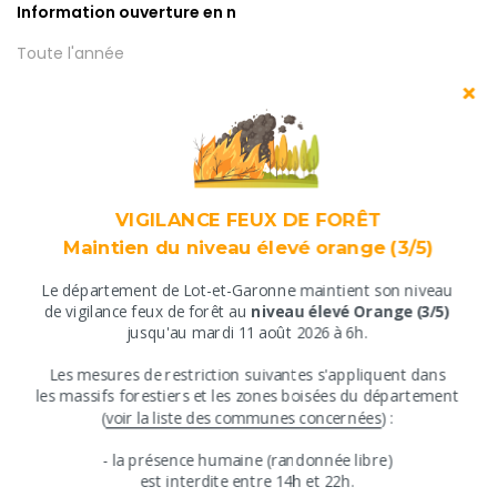
Information ouverture en n
Toute l'année
Type d'activité
Activité sportive
Offre / capacité
VIGILANCE FEUX DE FORÊT
Maintien du niveau élevé orange (3/5)
Groupes acceptés
Le département de Lot-et-Garonne maintient son niveau
​de vigilance feux de forêt au
niveau élevé Orange (3/5)
Oui
jusqu'au mardi 11 août 2026 à 6h.
Nombre de personnes max
​Les mesures de restriction suivantes s'appliquent ​dans
​les massifs forestiers et les zones boisées du département
12
​(
voir la liste des communes concernées
) :
Nombre de personnes min
​​- ​la présence humaine (randonnée libre)
​est interdite entre ​14h et 22h.
6