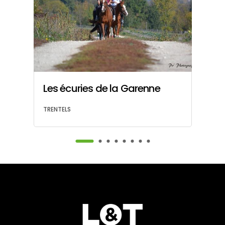
Les écuries de la Garenne
V
TRENTELS
VI